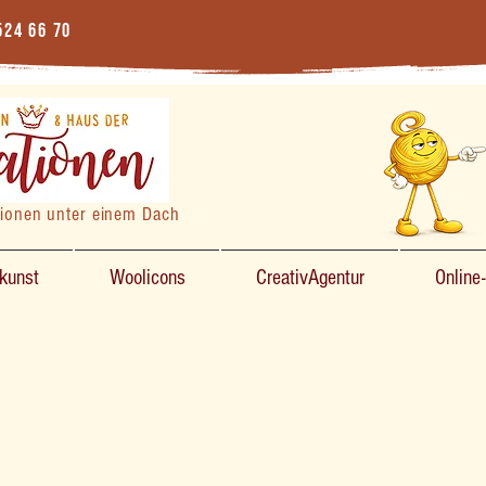
524 66 70
tionen unter einem Dach
zkunst
Woolicons
CreativAgentur
Online