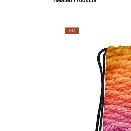
Related Products
NEU!