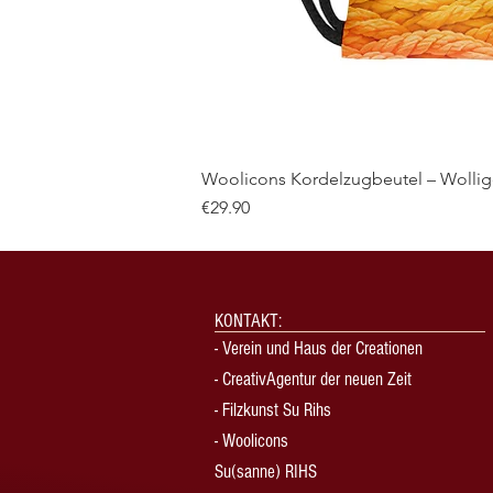
Woolicons Kordelzugbeutel – Wollige
Price
€29.90
KONTAKT:
-
Verein und Haus der Creationen
-
CreativAgentur der neuen Zeit
- Filzkunst Su Rihs
- Woolicons
Su(sanne) RIHS