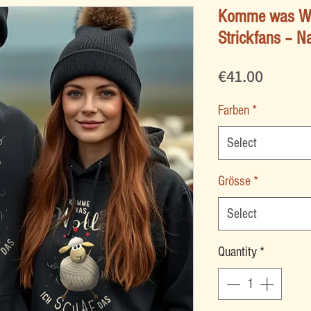
Komme was Wol
Strickfans – Na
Price
€41.00
Farben
*
Select
Grösse
*
Select
Quantity
*