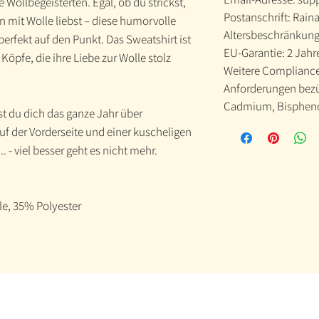
 Wollbegeisterten. Egal, ob du strickst,
Postanschrift: Raina
 mit Wolle liebst – diese humorvolle
Altersbeschränkung
 perfekt auf den Punkt. Das Sweatshirt ist
EU-Garantie: 2 Jahr
Köpfe, die ihre Liebe zur Wolle stolz
Weitere Compliance-
Anforderungen bezü
Cadmium, Bispheno
t du dich das ganze Jahr über
f der Vorderseite und einer kuscheligen
 - viel besser geht es nicht mehr.
e, 35% Polyester