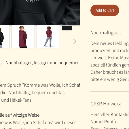
Add to Cart
Nachhaltigkeit
Dein neues Lieblings
produziert und du le
Umwelt. Keine Mass
 – Nachhaltiger, lustiger und bequemer
speziell für dich gef
Daher braucht es lä
bitte ein wenig Ged
t dem Spruch "Komme was Wolle, ich Schaf
die. Nachhaltig, bequem und das
k- und Häkel-Fans!
GPSR Hinweis:
Hersteller-Kontakt
le auf witzige Weise
Name: Printful
 was Wolle, ich Schaf das“ wird dieses
Email-Adresse: sup