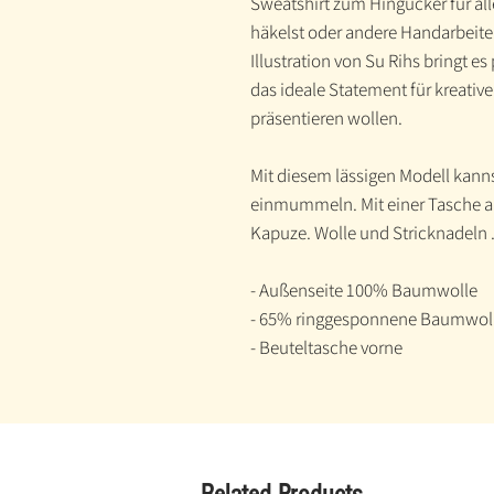
Sweatshirt zum Hingucker für alle
häkelst oder andere Handarbeiten
Illustration von Su Rihs bringt es
das ideale Statement für kreative 
präsentieren wollen.
Mit diesem lässigen Modell kanns
einmummeln. Mit einer Tasche au
Kapuze. Wolle und Stricknadeln ...
- Außenseite 100% Baumwolle
- 65% ringgesponnene Baumwoll
- Beuteltasche vorne