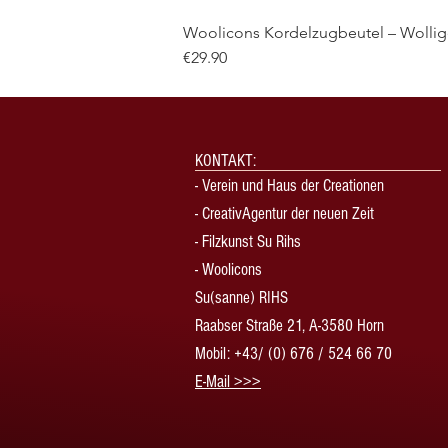
Woolicons Kordelzugbeutel – Wollige
Price
€29.90
KONTAKT:
-
Verein und Haus der Creationen
-
CreativAgentur der neuen Zeit
- Filzkunst Su Rihs
- Woolicons
Su(sanne) RIHS
Raabser Straße 21, A-3580 Horn
Mobil: +43/ (0) 676 / 524 66 70
​E-Mail >>>