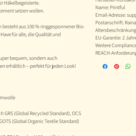
ür Häkelbegeisterte.
Name: Printful
tatement setzen wollen.
Email-Adresse: sup
Postanschrift: Raina
n besteht aus 100 % ringgesponnener Bio-
Altersbeschränkung
ave für alle, die Qualität und
EU-Garantie: 2 Jahr
Weitere Compliance-
REACH-Anforderung
 super bequem, sondern auch
n erhältlich – perfekt für jeden Look!
umwolle
nach GRS (Global Recycled Standard), OCS
GOTS (Global Organic Textile Standard)