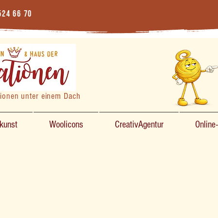
524 66 70
tionen unter einem Dach
zkunst
Woolicons
CreativAgentur
Online