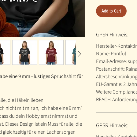
Add to Cart
GPSR Hinweis:
Hersteller-Kontakt
Name: Printful
Email-Adresse: sup
Postanschrift: Raina
habe eine 9 mm - lustiges Spruchshirt für
Altersbeschränkung
EU-Garantie: 2 Jahr
Weitere Compliance-
REACH-Anforderung
lle, die Häkeln lieben!
ch nicht mit mir an, ich habe eine 9 mm'
 dass du dein Hobby ernst nimmst und
. Dieses Design ist ein Muss für alle, die
GPSR Hinweis:
d gleichzeitig für einen Lacher sorgen
Hersteller-Kontakt