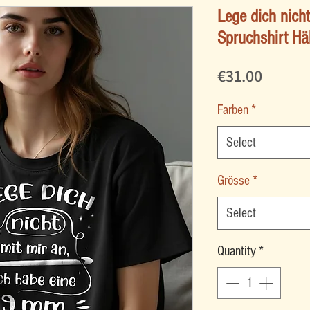
Lege dich nicht
Spruchshirt Hä
Price
€31.00
Farben
*
Select
Grösse
*
Select
Quantity
*