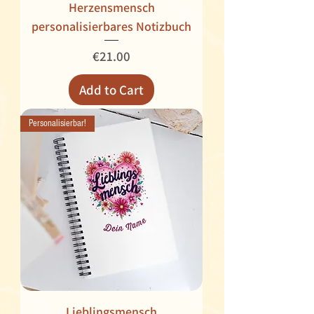
Herzensmensch
personalisierbares Notizbuch
Price
€21.00
Add to Cart
Personalisierbar!
Lieblingsmensch