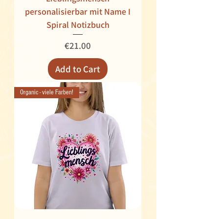
personalisierbar mit Name I
Spiral Notizbuch
Price
€21.00
Add to Cart
Organic - viele Farben!