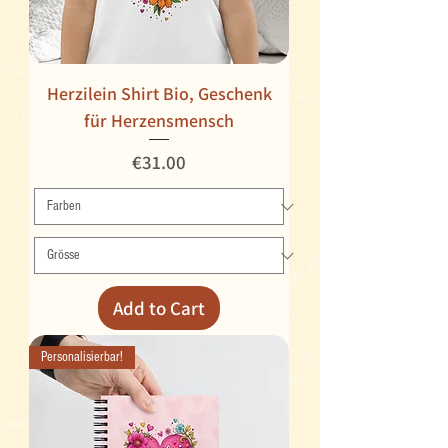
Herzilein Shirt Bio, Geschenk
für Herzensmensch
Price
€31.00
Add to Cart
Personalisierbar!