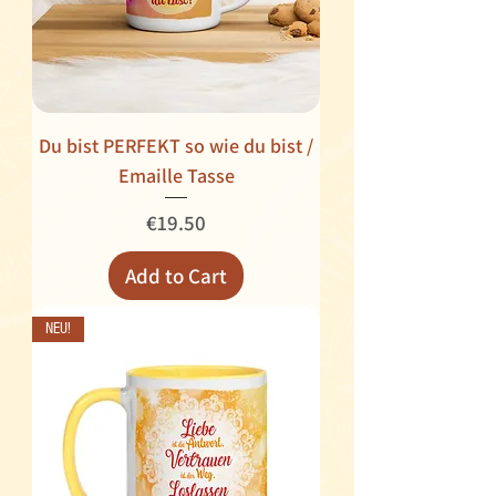
Du bist PERFEKT so wie du bist /
Emaille Tasse
Price
€19.50
Add to Cart
NEU!