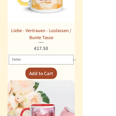
Liebe - Vertrauen - Loslassen /
Bunte Tasse
Price
€17.50
Add to Cart