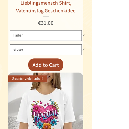
Lieblingsmensch Shirt,
Valentinstag Geschenkidee
Price
€31.00
Add to Cart
Organic - viele Farben!