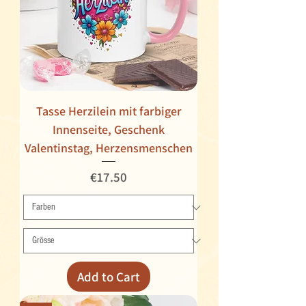
Tasse Herzilein mit farbiger
Innenseite, Geschenk
Valentinstag, Herzensmenschen
Price
€17.50
Add to Cart