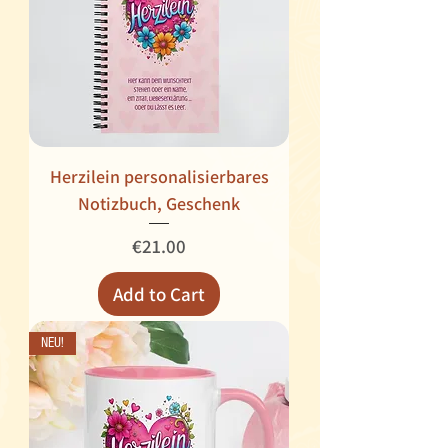
Herzilein personalisierbares
Notizbuch, Geschenk
Price
€21.00
Add to Cart
NEU!