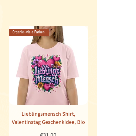
Organic - viele Farben!
Lieblingsmensch Shirt,
Valentinstag Geschenkidee, Bio
Price
€31.00