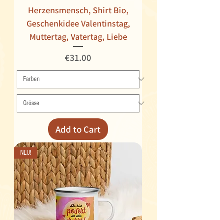
Herzensmensch, Shirt Bio,
Geschenkidee Valentinstag,
Muttertag, Vatertag, Liebe
Price
€31.00
Add to Cart
NEU!