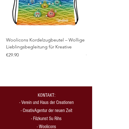
Woolicons Kordelzugbeutel – Wollige
Meine wolligen Proje
Lieblingsbegleitung für Kreative
Spiral-Notizbuch mi
Price
Price
€29.90
€21.00
KONTAKT:
-
Verein und Haus der Creationen
-
CreativAgentur der neuen Zeit
- Filzkunst Su Rihs
- Woolicons