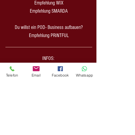
Empfehlung WIX
Empfehlung SMARDA
Du willst ein POD- Business aufbauen?
Empfehlung PRINTFUL
INFOS:
Zahlung & Versand
Impressum
Telefon
Email
Facebook
Whatsapp
AGB Shop
AGB CreativAgentur
Datenschutz
Widerrufsformular
Erklärung Barrierefrei
Nachhaltigkeit
Hilfe / Kontakt