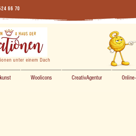
524 66 70
tionen unter einem Dach
zkunst
Woolicons
CreativAgentur
Online