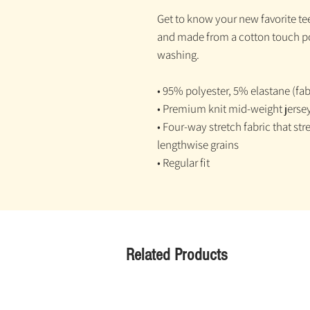
Get to know your new favorite t
and made from a cotton touch pol
washing.
• 95% polyester, 5% elastane (f
• Premium knit mid-weight jerse
• Four-way stretch fabric that st
lengthwise grains
• Regular fit
Related Products