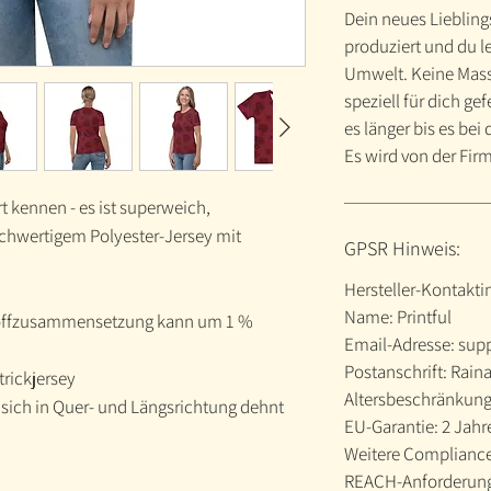
Dein neues Lieblings
produziert und du le
Umwelt. Keine Mass
speziell für dich ge
es länger bis es be
Es wird von der Firm
t kennen - es ist superweich,
hwertigem Polyester-Jersey mit
GPSR Hinweis:
Hersteller-Kontakt
Name: Printful
(Stoffzusammensetzung kann um 1 %
Email-Adresse: sup
Postanschrift: Raina
trickjersey
Altersbeschränkung
s sich in Quer- und Längsrichtung dehnt
EU-Garantie: 2 Jahr
Weitere Compliance-
REACH-Anforderung