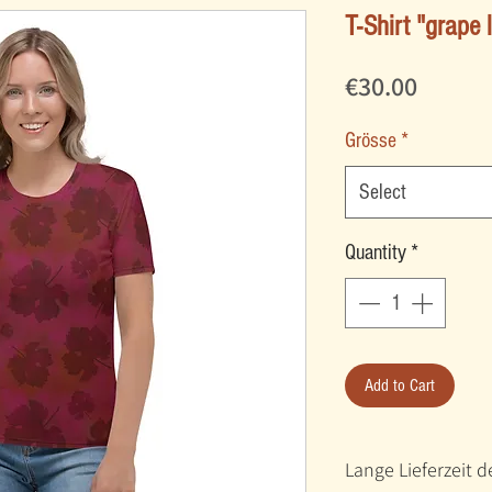
T-Shirt "grape 
Price
€30.00
Grösse
*
Select
Quantity
*
Add to Cart
Lange Lieferzeit 