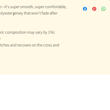
ee—it's super smooth, super comfortable,
yester jersey that won't fade after
abric composition may vary by 1%)
y
retches and recovers on the cross and