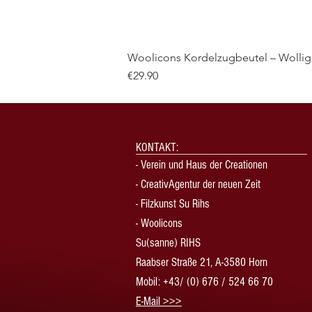
Woolicons Kordelzugbeutel – Wollige
Price
€29.90
KONTAKT:
-
Verein und Haus der Creationen
-
CreativAgentur der neuen Zeit
- Filzkunst Su Rihs
- Woolicons
Su(sanne) RIHS
Raabser Straße 21, A-3580 Horn
Mobil: +43/ (0) 676 / 524 66 70
​E-Mail >>>