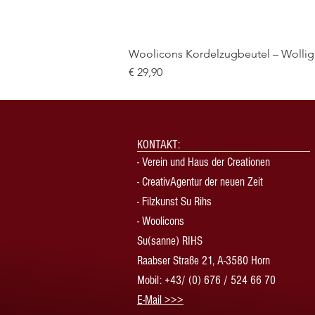
Woolicons Kordelzugbeutel – Wollige
Preis
€ 29,90
KONTAKT:
-
Verein und Haus der Creationen
-
CreativAgentur der neuen Zeit
- Filzkunst Su Rihs
- Woolicons
Su(sanne) RIHS
Raabser Straße 21, A-3580 Horn
Mobil: +43/ (0) 676 / 524 66 70
​E-Mail >>>