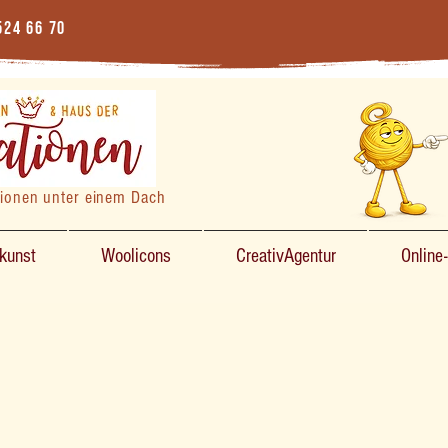
524 66 70
tionen unter einem Dach
zkunst
Woolicons
CreativAgentur
Online