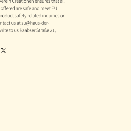
erein Creationen ensures that all
offered are safe and meet EU
roduct safety related inquiries or
ntact us at su@haus-der-
rite to us Raabser Straße 21,