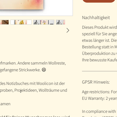
Nachhaltigkeit
Dieses Produkt wird 
speziell für Sie ange
etwas länger ist. Di
Bestellung statt in
Überproduktion zu v
Ihre bewusste Kauf
fmarken. Andere sammeln Wollreste,
gefangene Strickwerke. 😄
GPSR Hinweis:
r des Notizbuches mit Woolicon ist der
nproben, Projektideen, Wollträume und
Age restrictions: For
EU Warranty: 2 year
 Namen
In compliance with 