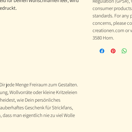
feld für Deinen Wunschnamen leer, wird
Regulation (GPSR), V
gedruckt.
consumer products 
standards. For any p
concerns, please co
creationen.com or w
3580 Horn.
 Dir jede Menge Freiraum zum Gestalten.
ung, Wollvorräte oder kleine Kritzeleien
heidest, wie Dein persönliches
 zauberhaftes Geschenk für Strickfans,
n, dass man eigentlich nie zu viel Wolle