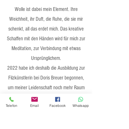
Wolle ist dabei mein Element. Ihre
Weichheit, ihr Duft, die Ruhe, die sie mir
schenkt, all das erdet mich. Das kreative
Schaffen mit den Händen wird für mich zur
Meditation, zur Verbindung mit etwas
Ursprünglichem.
2022 habe ich deshalb die Ausbildung zur
Filzkünstlerin bei Doris Breuer begonnen,
um meiner Leidenschaft noch mehr Raum
zu geben. Heute entstehen unter meinen
Telefon
Email
Facebook
Whatsapp
Händen liebevoll gefertigte Unikate aus
Wolle, ebenso einzigartige digitale Motive
und Illustrationen für ebenso