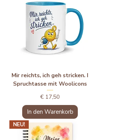
Mir reichts, ich geh stricken. I
Spruchtasse mit Woolicons
Preis
€ 17,50
In den Warenkorb
NEU!