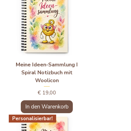
Meine Ideen-Sammlung I
Spiral Notizbuch mit
Woolicon
Preis
€ 19,00
In den Warenkorb
Personalisierbar!