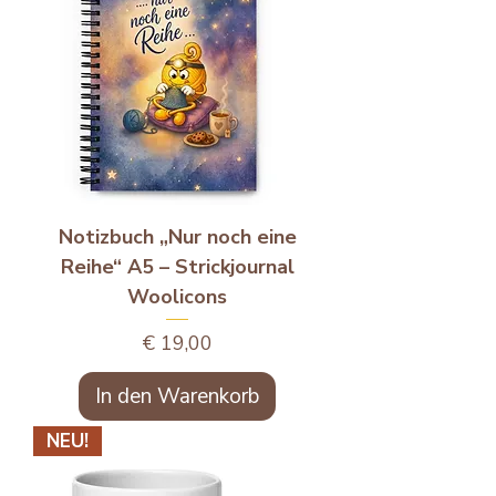
Notizbuch „Nur noch eine
Reihe“ A5 – Strickjournal
Woolicons
Preis
€ 19,00
In den Warenkorb
NEU!