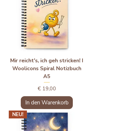
Mir reicht's, ich geh stricken! I
Woolicons Spiral Notizbuch
A5
Preis
€ 19,00
In den Warenkorb
NEU!