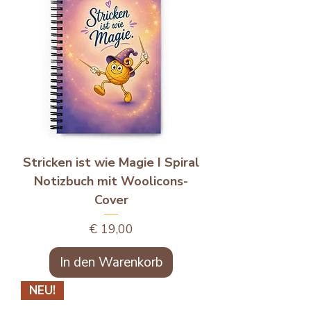
Stricken ist wie Magie I Spiral
Notizbuch mit Woolicons-
Cover
Preis
€ 19,00
In den Warenkorb
NEU!