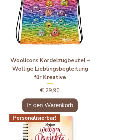
Woolicons Kordelzugbeutel –
Wollige Lieblingsbegleitung
für Kreative
Preis
€ 29,90
In den Warenkorb
Personalisierbar!