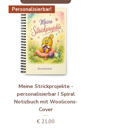
Personalisierbar!
Meine Strickprojekte -
personalisierbar I Spiral
Notizbuch mit Woolicons-
Cover
Preis
€ 21,00