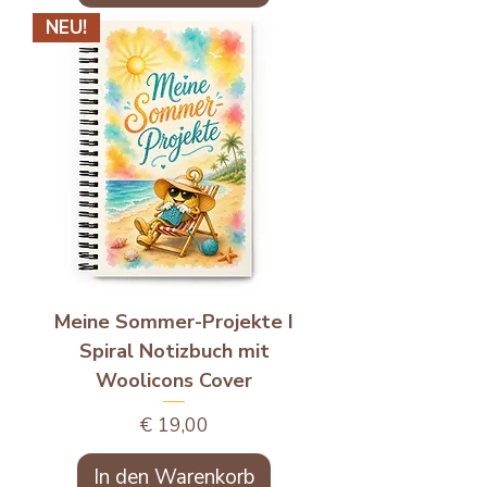
NEU!
Meine Sommer-Projekte I
Spiral Notizbuch mit
Woolicons Cover
Preis
€ 19,00
In den Warenkorb