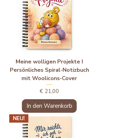
Meine wolligen Projekte I
Persönliches Spiral-Notizbuch
mit Woolicons-Cover
Preis
€ 21,00
In den Warenkorb
NEU!