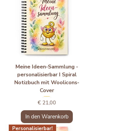
Meine Ideen-Sammlung -
personalisierbar I Spiral
Notizbuch mit Woolicons-
Cover
Preis
€ 21,00
In den Warenkorb
Personalisierbar!