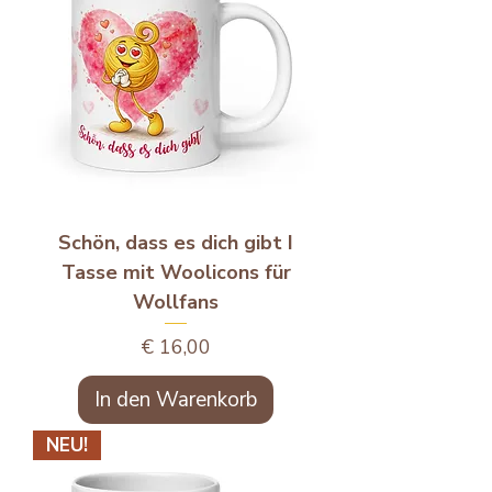
Schön, dass es dich gibt I
Tasse mit Woolicons für
Wollfans
Preis
€ 16,00
In den Warenkorb
NEU!