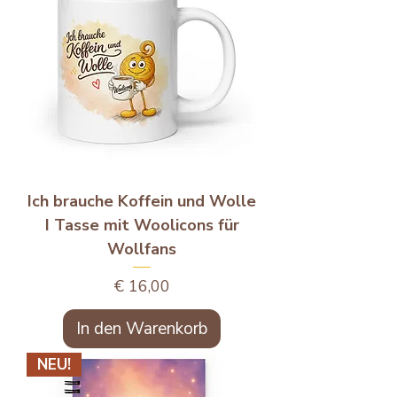
Ich brauche Koffein und Wolle
I Tasse mit Woolicons für
Wollfans
Preis
€ 16,00
In den Warenkorb
NEU!