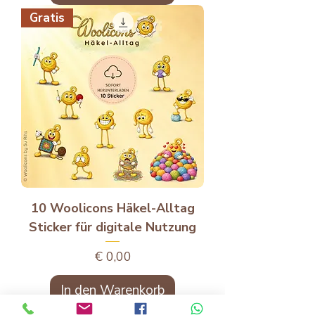
Gratis
10 Woolicons Häkel-Alltag
Sticker für digitale Nutzung
Preis
€ 0,00
In den Warenkorb