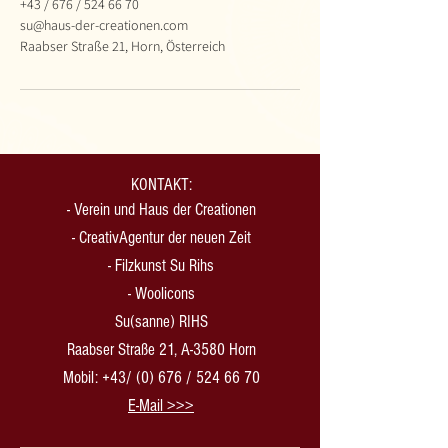
+43 / 676 / 524 66 70
su@haus-der-creationen.com
Raabser Straße 21, Horn, Österreich
KONTAKT:
-
Verein und Haus der Creationen
-
CreativAgentur der neuen Zeit
- Filzkunst Su Rihs
- Woolicons
Su(sanne) RIHS
Raabser Straße 21, A-3580 Horn
Mobil: +43/ (0) 676 /
524 66 70
​E-Mail >>>