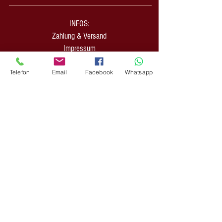
INFOS:
Zahlung & Versand
Impressum
AGB Shop
Telefon
Email
Facebook
Whatsapp
AGB CreativAgentur
Datenschutz
Widerrufsformular
Erklärung Barrierefrei
Nachhaltigkeit
Hilfe / Kontakt
Affiliate-Partner werden
Empfehlung