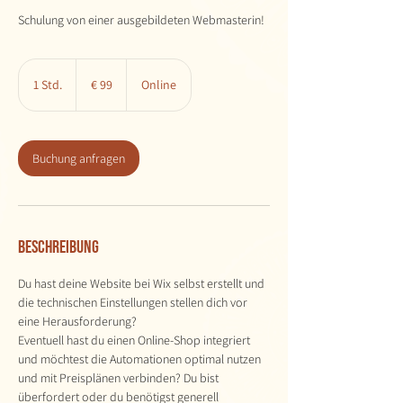
Schulung von einer ausgebildeten Webmasterin!
99
Euro
1 Std.
1
€ 99
Online
S
t
d
Buchung anfragen
Beschreibung
Du hast deine Website bei Wix selbst erstellt und
die technischen Einstellungen stellen dich vor
eine Herausforderung?
Eventuell hast du einen Online-Shop integriert
und möchtest die Automationen optimal nutzen
und mit Preisplänen verbinden? Du bist
überfordert oder du benötigst generell