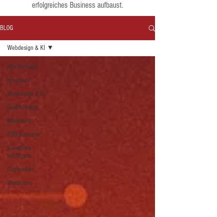
erfolgreiches Business aufbaust.
BLOG
Webdesign & KI
Alle Beiträge
Kreatives
Webdesign & KI
Grafik-Design
Marketing
POD Business
Künstliche
Intelligenz
Spirituelles
Woolicons