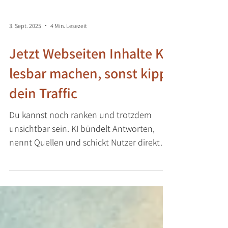
3. Sept. 2025
4 Min. Lesezeit
Jetzt Webseiten Inhalte KI-
lesbar machen, sonst kippt
dein Traffic
Du kannst noch ranken und trotzdem
unsichtbar sein. KI bündelt Antworten,
nennt Quellen und schickt Nutzer direkt
dorthin. Wenn deine Seite hier nicht
auftaucht, kippt dein Traffic – zuerst leise,
dann spürbar in Anfragen und Umsatz. Die
Lösung: Mach deine Inhalte KI-lesbar – so,