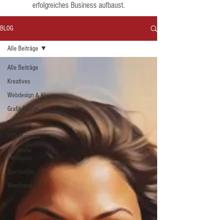
erfolgreiches Business aufbaust.
BLOG
Alle Beiträge
Alle Beiträge
Kreatives
Webdesign & KI
Grafik-Design
Marketing
POD Business
Künstliche
Intelligenz
Spirituelles
Woolicons