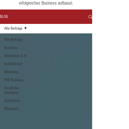
erfolgreiches Business aufbaust.
BLOG
Alle Beiträge
Alle Beiträge
Kreatives
Webdesign & KI
Grafik-Design
Marketing
POD Business
Künstliche
Intelligenz
Spirituelles
Woolicons