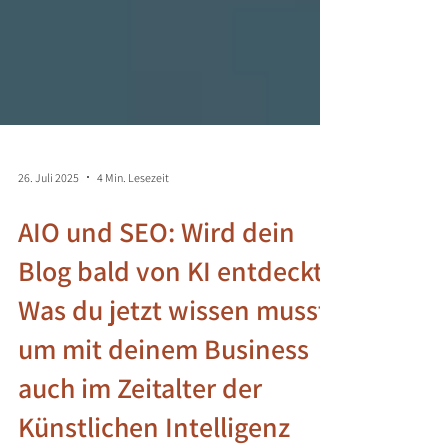
26. Juli 2025
4 Min. Lesezeit
AIO und SEO: Wird dein
Blog bald von KI entdeckt?
Was du jetzt wissen musst,
um mit deinem Business
auch im Zeitalter der