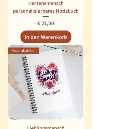
Herzensmensch
personalisierbares Notizbuch
Preis
€ 21,00
In den Warenkorb
Personalisierbar!
Lieblingsmensch