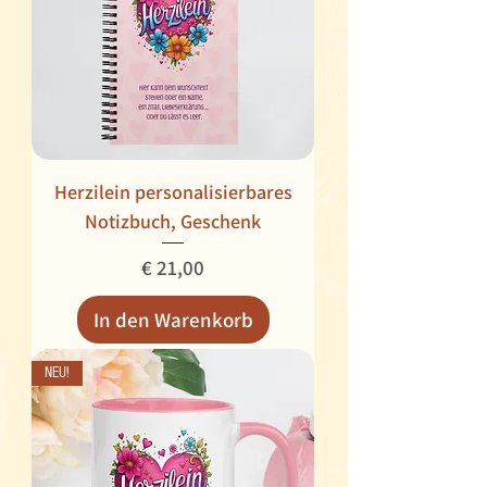
Herzilein personalisierbares
Notizbuch, Geschenk
Preis
€ 21,00
In den Warenkorb
NEU!