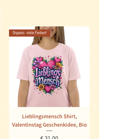
Organic - viele Farben!
Lieblingsmensch Shirt,
Valentinstag Geschenkidee, Bio
Preis
€ 31,00