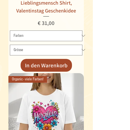
Lieblingsmensch Shirt,
Valentinstag Geschenkidee
Preis
€ 31,00
In den Warenkorb
Organic - viele Farben!