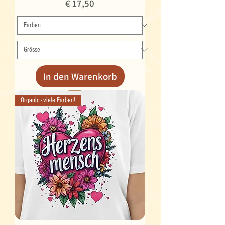
Preis
€ 17,50
In den Warenkorb
Organic - viele Farben!