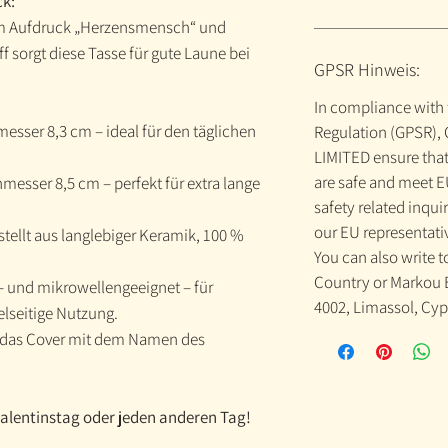
ck:
m Aufdruck „Herzensmensch“ und
ff sorgt diese Tasse für gute Laune bei
GPSR Hinweis:
In compliance with 
esser 8,3 cm – ideal für den täglichen
Regulation (GPSR),
LIMITED ensure that
are safe and meet E
messer 8,5 cm – perfekt für extra lange
safety related inqui
our EU representat
tellt aus langlebiger Keramik, 100 %
You can also write t
Country or Markou 
 und mikrowellengeeignet – für
4002, Limassol, Cyp
elseitige Nutzung.
e das Cover mit dem Namen des
Valentinstag oder jeden anderen Tag!