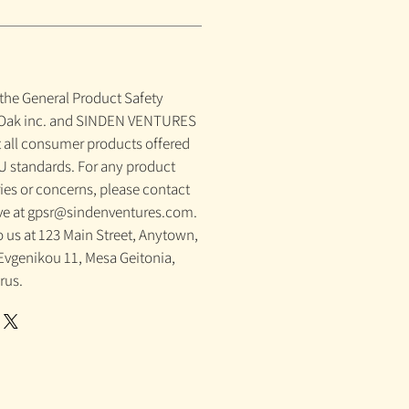
the General Product Safety
 Oak inc. and SINDEN VENTURES
 all consumer products offered
U standards. For any product
ries or concerns, please contact
ive at gpsr@sindenventures.com.
o us at 123 Main Street, Anytown,
Evgenikou 11, Mesa Geitonia,
rus.