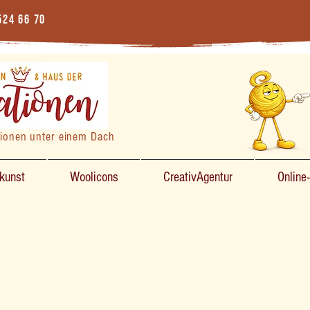
524 66 70
tionen unter einem Dach
zkunst
Woolicons
CreativAgentur
Online