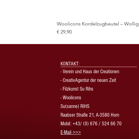
Woolicons Kordelzugbeutel – Wollige
Preis
€ 29,90
KONTAKT:
-
Verein und Haus der Creationen
-
CreativAgentur der neuen Zeit
- Filzkunst Su Rihs
- Woolicons
Su(sanne) RIHS
Raabser Straße 21, A-3580 Horn
Mobil: +43/ (0) 676 / 524 66 70
​E-Mail >>>