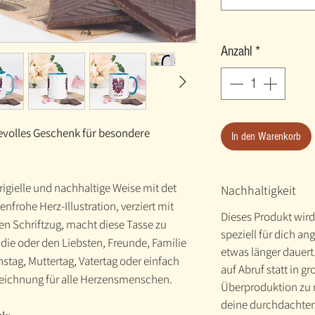
Anzahl
*
evolles Geschenk für besondere
In den Warenkorb
igielle und nachhaltige Weise mit det
Nachhaltigkeit
frohe Herz-Illustration, verziert mit
Dieses Produkt wird
 Schriftzug, macht diese Tasse zu
speziell für dich an
ie oder den Liebsten, Freunde, Familie
etwas länger dauert
nstag, Muttertag, Vatertag oder einfach
auf Abruf statt in g
szeichnung für alle Herzensmenschen.
Überproduktion zu r
deine durchdachte