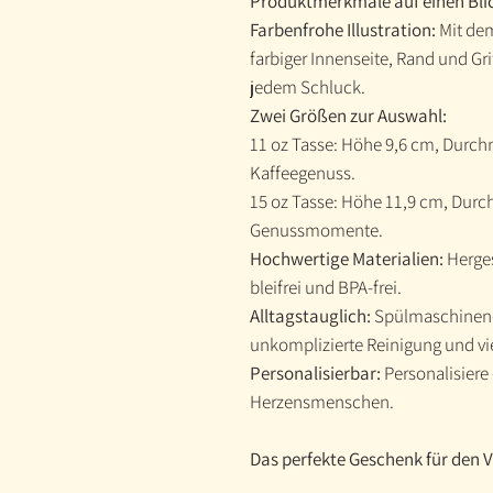
Produktmerkmale auf einen Bli
Farbenfrohe Illustration:
Mit de
farbiger Innenseite, Rand und Gri
jedem Schluck.
Zwei Größen zur Auswahl:
11 oz Tasse: Höhe 9,6 cm, Durchm
Kaffeegenuss.
15 oz Tasse: Höhe 11,9 cm, Durch
Genussmomente.
Hochwertige Materialien:
Herges
bleifrei und BPA-frei.
Alltagstauglich:
Spülmaschinen-
unkomplizierte Reinigung und vi
Personalisierbar:
Personalisier
Herzensmenschen.
Das perfekte Geschenk für den 