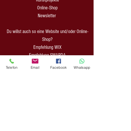
Online-Shop
Newsletter
Du willst auch so eine Website und/oder Online-
Shop?
Empfehlung WIX
Empfehlung SMARDA
Telefon
Email
Facebook
Whatsapp
Du willst ein POD- Business aufbauen?
Empfehlung PRINTFUL
INFOS:
Zahlung & Versand
Impressum
AGB Shop
AGB CreativAgentur