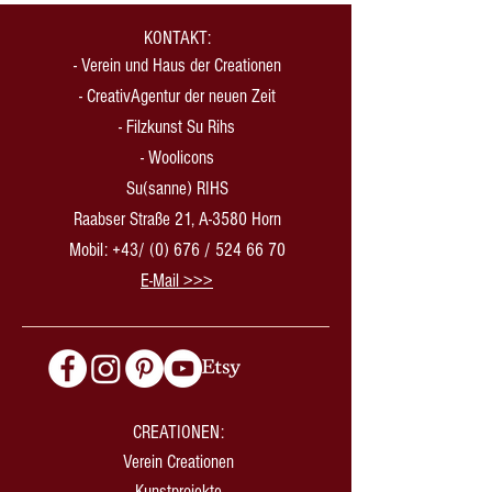
KONTAKT:
-
Verein und Haus der Creationen
-
CreativAgentur der neuen Zeit
- Filzkunst Su Rihs
- Woolicons
Su(sanne) RIHS
Raabser Straße 21, A-3580 Horn
Mobil: +43/ (0) 676 /
524 66 70
​E-Mail >>>
CREATIONEN:
Verein Creationen
Kunstprojekte