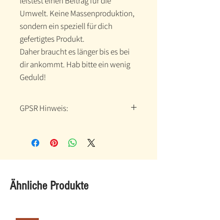
leistest einen Beitrag für die 
Umwelt. Keine Massenproduktion, 
sondern ein speziell für dich 
gefertigtes Produkt.
Daher braucht es länger bis es bei 
dir ankommt. Hab bitte ein wenig 
Geduld!
GPSR Hinweis:
Hersteller-Kontaktinformationen
Name: Printful
Email-Adresse:
support@printful.com
Postanschrift: Raina bulvaris 25,
Ähnliche Produkte
Riga, Latvia, LV-1050
Altersbeschränkungen: Für
Erwachsene