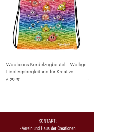
Anforderungen bezüglich
Entflammbarkeit, Formaldehyd,
Azofarbstoffe, Blei, Cadmium,
Bisphenole und Phthalate.
Woolicons Kordelzugbeutel – Wollige
Meine wolligen Proje
Lieblingsbegleitung für Kreative
Spiral-Notizbuch mi
Preis
Preis
€ 29,90
€ 21,00
KONTAKT:
-
Verein und Haus der Creationen