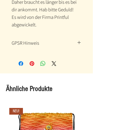
Daher braucht es länger bis es bei 
dir ankommt. Hab bitte Geduld!
Es wird von der Firma Printful 
abgewickelt.
GPSR Hinweis
Hersteller-Kontaktinformationen
Name: Printful
Email-Adresse:
support@printful.com
Postanschrift: Raina bulvaris 25,
Ähnliche Produkte
Riga, Latvia, LV-1050
Altersbeschränkungen: Für
Erwachsene
NEU!
EU-Garantie: 2 Jahre
Weitere Compliance-
Informationen: Erfüllt die