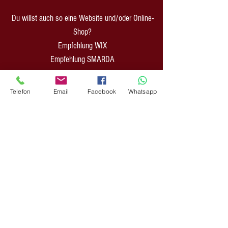
Du willst auch so eine Website und/oder Online-
Shop?
Empfehlung WIX
Empfehlung SMARDA
Du willst ein POD- Business aufbauen?
Telefon
Email
Facebook
Whatsapp
Empfehlung PRINTFUL
INFOS:
Zahlung & Versand
Impressum
AGB Shop
AGB CreativAgentur
Datenschutz
Widerrufsformular