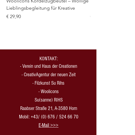
Woolicons Kordelzugbeutel – Wollige
Meine wolligen Proje
Lieblingsbegleitung für Kreative
Spiral-Notizbuch mi
Preis
Preis
€ 29,90
€ 21,00
KONTAKT:
-
Verein und Haus der Creationen
-
CreativAgentur der neuen Zeit
- Filzkunst Su Rihs
- Woolicons
Su(sanne) RIHS
Raabser Straße 21, A-3580 Horn
Mobil: +43/ (0) 676 /
524 66 70
​E-Mail >>>