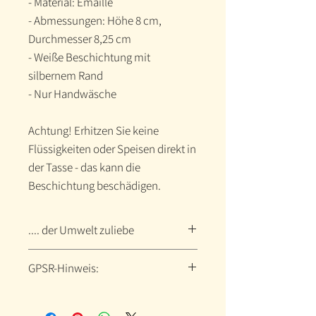
- Material: Emaille
- Abmessungen: Höhe 8 cm,
Durchmesser 8,25 cm
- Weiße Beschichtung mit
silbernem Rand
- Nur Handwäsche
Achtung! Erhitzen Sie keine
Flüssigkeiten oder Speisen direkt in
der Tasse - das kann die
Beschichtung beschädigen.
.... der Umwelt zuliebe
Dein neues Lieblingsteil wird auf
GPSR-Hinweis:
Bestellung produziert und du
leistest einen Beitrag für die
Hersteller-Kontaktinformationen
Umwelt. Keine Massenproduktion,
Name: Printful