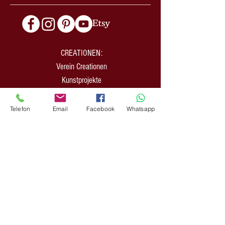
CREATIONEN:
Verein Creationen
Kunstprojekte
Online-Shop
Newsletter
Telefon
Email
Facebook
Whatsapp
Du willst auch so eine Website und/oder Online-
Shop?
Empfehlung WIX
Empfehlung SMARDA
Du willst ein POD- Business aufbauen?
Empfehlung PRINTFUL