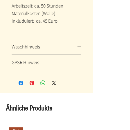
Arbeitszeit: ca. 50 Stunden
Materialkosten (Wolle)
inkluduiert: ca. 45 Euro
Waschhinweis
Nur mit der Hand lauwarm bis kalt
GPSR Hinweis
waschen!
Hersteller-Kontaktinformationen
Name: Susanne Rihs
Email-Adresse: su@haus-der-
creationen.com
Postanschrift: Raabser Straße 21,
Ähnliche Produkte
3580 Horn
Altersbeschränkungen: Keine
EU-Garantie: 2 Jahre