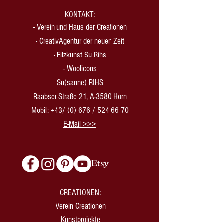
KONTAKT:
-
Verein und Haus der Creationen
-
CreativAgentur der neuen Zeit
- Filzkunst Su Rihs
- Woolicons
Su(sanne) RIHS
Raabser Straße 21, A-3580 Horn
Mobil: +43/ (0) 676 /
524 66 70
​E-Mail >>>
CREATIONEN:
Verein Creationen
Kunstprojekte