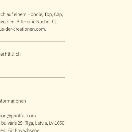
uch auf einem Hoodie, Top, Cap,
t werden. Bitte eine Nachricht
us-der-creationen.com.
erhältlich
informationen
port@printful.com
 bulvaris 25, Riga, Latvia, LV-1050
en: Für Erwachsene