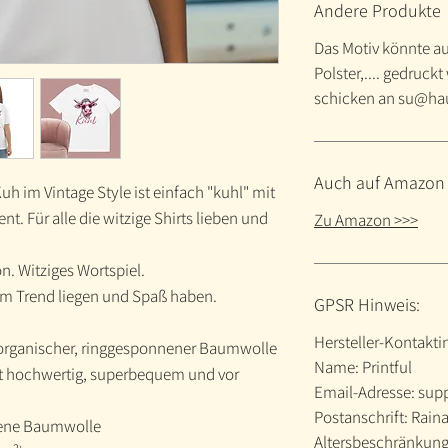
Andere Produkte
Das Motiv könnte a
Polster,.... gedruck
schicken an su@ha
Auch auf Amazon 
uh im Vintage Style ist einfach "kuhl" mit
t. Für alle die witzige Shirts lieben und
Zu Amazon >>>
on. Witziges Wortspiel.
ll im Trend liegen und Spaß haben.
GPSR Hinweis:
Hersteller-Kontakt
 organischer, ringgesponnener Baumwolle
Name: Printful
ist hochwertig, superbequem und vor
Email-Adresse: sup
Postanschrift: Raina
nene Baumwolle
Altersbeschränkung