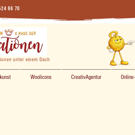
524 66 70
tionen unter einem Dach
zkunst
Woolicons
CreativAgentur
Online