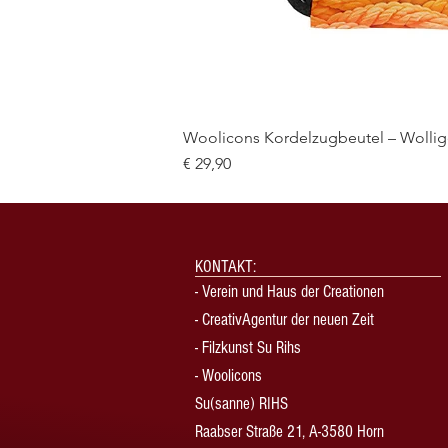
Woolicons Kordelzugbeutel – Wollige
Preis
€ 29,90
KONTAKT:
-
Verein und Haus der Creationen
-
CreativAgentur der neuen Zeit
- Filzkunst Su Rihs
- Woolicons
Su(sanne) RIHS
Raabser Straße 21, A-3580 Horn