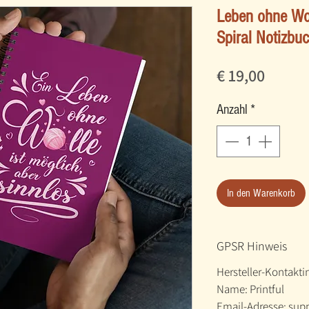
Leben ohne Woll
Spiral Notizbu
Preis
€ 19,00
Anzahl
*
In den Warenkorb
GPSR Hinweis
Hersteller-Kontakt
Name: Printful
Email-Adresse: sup