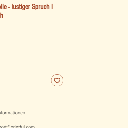
e - lustiger Spruch I
ch
informationen
port@printful.com