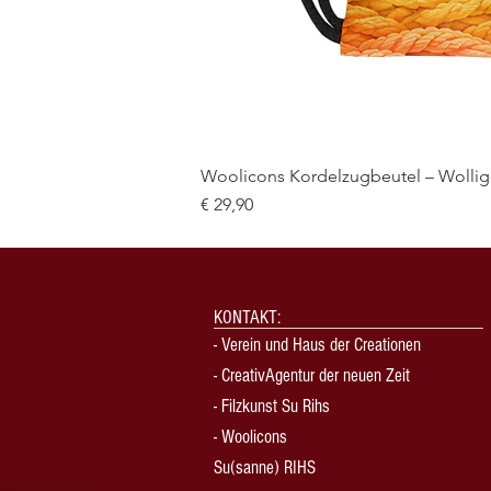
Woolicons Kordelzugbeutel – Wollige
Preis
€ 29,90
KONTAKT:
-
Verein und Haus der Creationen
-
CreativAgentur der neuen Zeit
- Filzkunst Su Rihs
- Woolicons
Su(sanne) RIHS