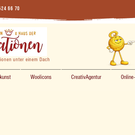
524 66 70
tionen unter einem Dach
zkunst
Woolicons
CreativAgentur
Online