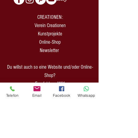
CREATIONEN:
Verein Creationen
Kunstprojekte
Online-Shop
Newsletter
Du willst auch so eine Website und/oder Online-
Shop?
Empfehlung WIX
Empfehlung SMARDA
Telefon
Email
Facebook
Whatsapp
Du willst ein POD- Business aufbauen?
Empfehlung PRINTFUL