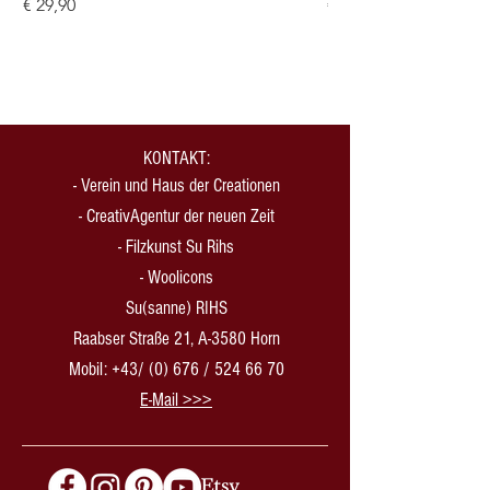
Preis
Preis
€ 29,90
€ 21,00
KONTAKT:
-
Verein und Haus der Creationen
-
CreativAgentur der neuen Zeit
- Filzkunst Su Rihs
- Woolicons
Su(sanne) RIHS
Raabser Straße 21, A-3580 Horn
Mobil: +43/ (0) 676 /
524 66 70
​E-Mail >>>