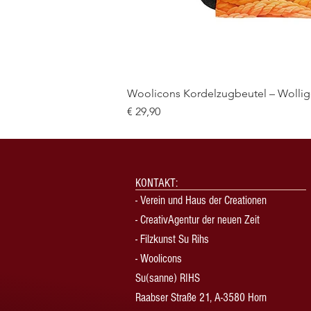
Woolicons Kordelzugbeutel – Wollige
Preis
€ 29,90
KONTAKT:
-
Verein und Haus der Creationen
-
CreativAgentur der neuen Zeit
- Filzkunst Su Rihs
- Woolicons
Su(sanne) RIHS
Raabser Straße 21, A-3580 Horn