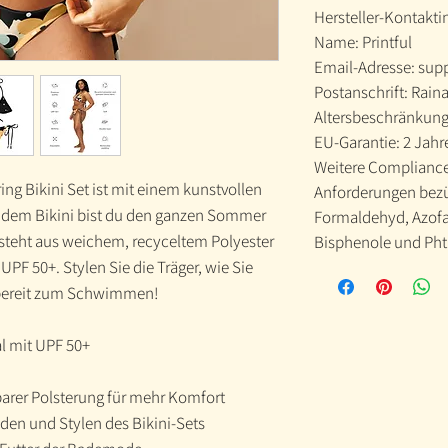
Hersteller-Kontakt
Name: Printful
Email-Adresse: sup
Postanschrift: Raina
Altersbeschränkung
EU-Garantie: 2 Jahr
Weitere Compliance-
ring Bikini Set ist mit einem kunstvollen
Anforderungen bezü
t dem Bikini bist du den ganzen Sommer
Formaldehyd, Azofa
steht aus weichem, recyceltem Polyester
Bisphenole und Pht
PF 50+. Stylen Sie die Träger, wie Sie
bereit zum Schwimmen!
l mit UPF 50+
barer Polsterung für mehr Komfort
den und Stylen des Bikini-Sets