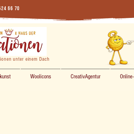
524 66 70
tionen unter einem Dach
zkunst
Woolicons
CreativAgentur
Online